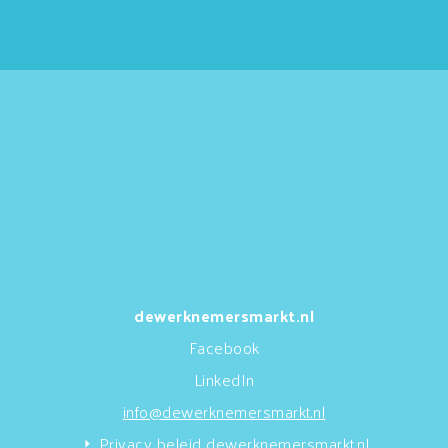
dewerknemersmarkt.nl
Facebook
LinkedIn
info@dewerknemersmarkt.nl
Privacy beleid dewerknemersmarkt.nl